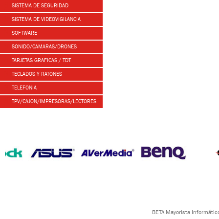
SISTEMA DE SEGURIDAD
SISTEMA DE VIDEOVIGILANCIA
SOFTWARE
SONIDO/CAMARAS/DRONES
TARJETAS GRAFICAS / TDT
TECLADOS Y RATONES
TELEFONIA
TPV/CAJON/IMPRESORAS/LECTORES
BETA Mayorista Informático