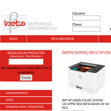
Usuario:
Clave:
INICIO
BETA MAYORISTA
IMPRESORAS/MULTIFUN
BÚSQUEDA DE PRODUCTOS
(Descripción, Part/Number)
Se necesita un valor.
Mínimo 2
caracteres.
ALMACENAMIENTO
APPLE
IMP HP LASER COLOR 150NW
18/4PPM RED WIFI(CANON 4E NO
ARMARIOS RACK Y ACCESORIOS
INCL