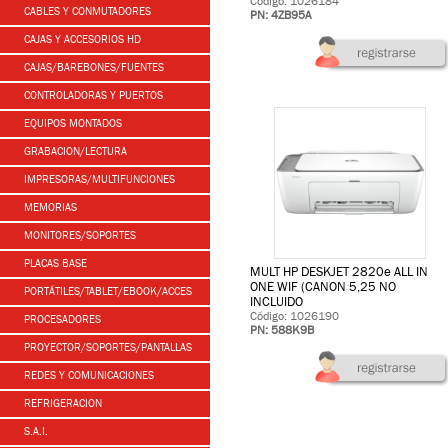
Código: 1026184
CABLES Y CONMUTADORES
PN: 4ZB95A
CAJAS Y ACCESORIOS HD
CAJAS/BAREBONES/FUENTES
CONTROLADORAS Y PUERTOS
EQUIPOS MONTADOS
GRABACION/LECTURA
IMPRESORAS/MULTIFUNCIONES
MEMORIAS
MONITORES/SOPORTES
PLACAS BASE
MULT HP DESKJET 2820e ALL IN
ONE WIF (CANON 5,25 NO
PORTÁTILES/TABLET/EBOOK/ACCES
INCLUIDO
Código: 1026190
PROCESADORES
PN: 588K9B
PROYECTOR/SOPORTES/PANTALLAS
REDES Y COMUNICACIONES
REFRIGERACION
S.A.I.