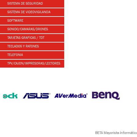
SISTEMA DE SEGURIDAD
SISTEMA DE VIDEOVIGILANCIA
SOFTWARE
SONIDO/CAMARAS/DRONES
TARJETAS GRAFICAS / TDT
TECLADOS Y RATONES
TELEFONIA
TPV/CAJON/IMPRESORAS/LECTORES
BETA Mayorista Informático