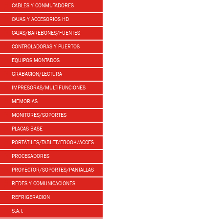
CABLES Y CONMUTADORES
CAJAS Y ACCESORIOS HD
CAJAS/BAREBONES/FUENTES
CONTROLADORAS Y PUERTOS
EQUIPOS MONTADOS
GRABACION/LECTURA
IMPRESORAS/MULTIFUNCIONES
MEMORIAS
MONITORES/SOPORTES
PLACAS BASE
PORTÁTILES/TABLET/EBOOK/ACCES
PROCESADORES
PROYECTOR/SOPORTES/PANTALLAS
REDES Y COMUNICACIONES
REFRIGERACION
S.A.I.