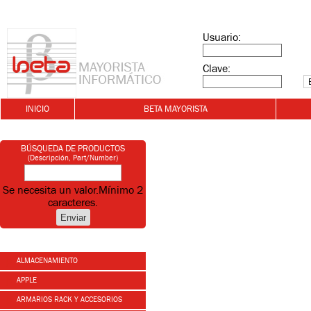
Usuario:
Clave:
INICIO
BETA MAYORISTA
BÚSQUEDA DE PRODUCTOS
(Descripción, Part/Number)
Se necesita un valor.
Mínimo 2
caracteres.
ALMACENAMIENTO
APPLE
ARMARIOS RACK Y ACCESORIOS